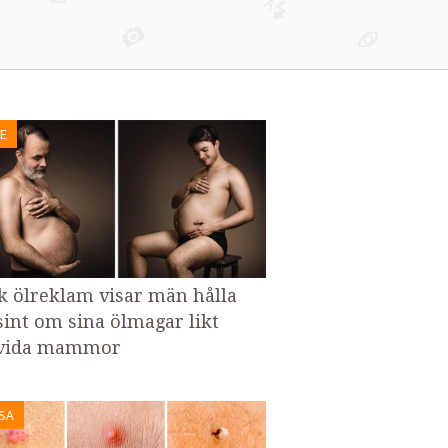
E
k ölreklam visar män hålla
int om sina ölmagar likt
vida mammor
SA