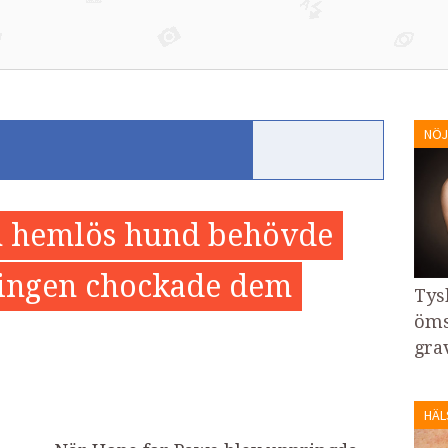
NÖJ
n hemlös hund behövde
ningen chockade dem
Tys
öms
gra
HÄL