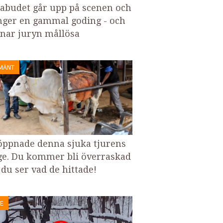
zabudet går upp på scenen och
nger en gammal goding - och
nar juryn mållösa
MÄNT
öppnade denna sjuka tjurens
e. Du kommer bli överraskad
 du ser vad de hittade!
E