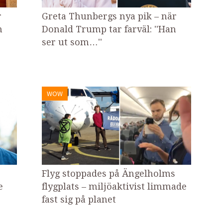
r
Greta Thunbergs nya pik – när
n
Donald Trump tar farväl: ''Han
ser ut som…''
WOW
Flyg stoppades på Ängelholms
e
flygplats – miljöaktivist limmade
fast sig på planet