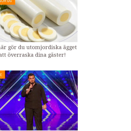
GÖR DU
här gör du utomjordiska ägget
 att överraska dina gäster!
E