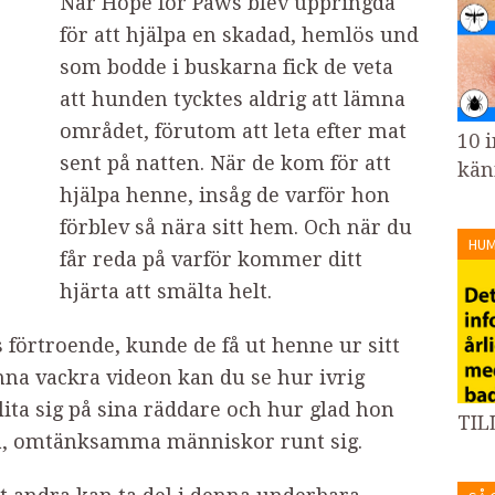
När Hope for Paws blev uppringda
för att hjälpa en skadad, hemlös und
som bodde i buskarna fick de veta
att hunden tycktes aldrig att lämna
området, förutom att leta efter mat
10 i
sent på natten. När de kom för att
kän
hjälpa henne, insåg de varför hon
förblev så nära sitt hem. Och när du
HU
får reda på varför kommer ditt
hjärta att smälta helt.
s förtroende, kunde de få ut henne ur sitt
enna vackra videon kan du se hur ivrig
lita sig på sina räddare och hur glad hon
TIL
lla, omtänksamma människor runt sig.