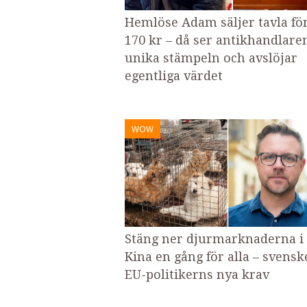
Hemlöse Adam säljer tavla fö
170 kr – då ser antikhandlare
unika stämpeln och avslöjar
egentliga värdet
WOW
Stäng ner djurmarknaderna i
Kina en gång för alla – svensk
EU-politikerns nya krav