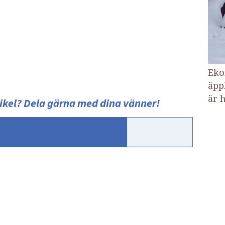
Eko
äpp
är h
ikel?
Dela gärna med dina vänner!