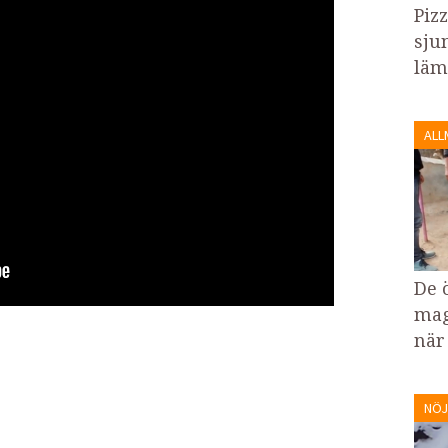
Piz
sju
läm
ALL
De 
mag
när
NÖJ