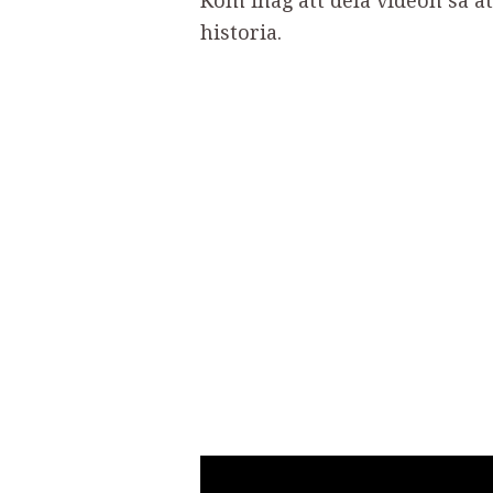
Kom ihåg att dela videon så a
historia.