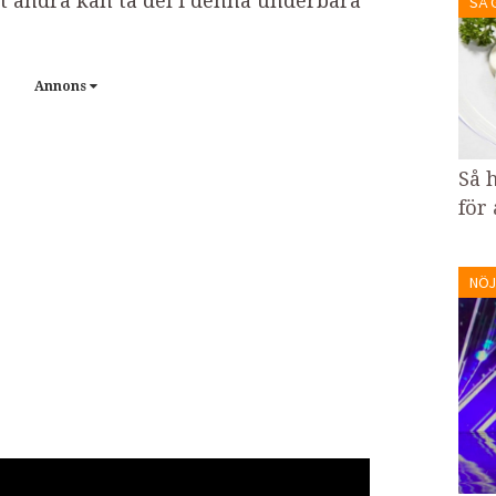
tt andra kan ta del i denna underbara
SÅ 
Annons
Så 
för
NÖJ