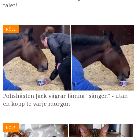
talet!
NÖJE
Polishästen Jack vägrar lämna ''sängen'' - utan
en kopp te varje morgon
NÖJE