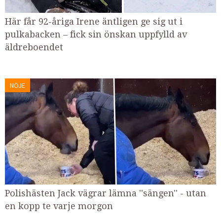
Här får 92-åriga Irene äntligen ge sig ut i
pulkabacken – fick sin önskan uppfylld av
äldreboendet
NÖJE
Polishästen Jack vägrar lämna ''sängen'' - utan
en kopp te varje morgon