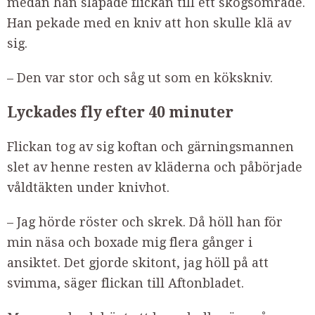
medan han släpade flickan till ett skogsområde.
Han pekade med en kniv att hon skulle klä av
sig.
– Den var stor och såg ut som en kökskniv.
Lyckades fly efter 40 minuter
Flickan tog av sig koftan och gärningsmannen
slet av henne resten av kläderna och påbörjade
våldtäkten under knivhot.
– Jag hörde röster och skrek. Då höll han för
min näsa och boxade mig flera gånger i
ansiktet. Det gjorde skitont, jag höll på att
svimma, säger flickan till Aftonbladet.