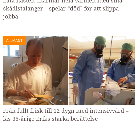
Lata hästen charmar hela världen med sina
skådistalanger – spelar ”död” för att slippa
jobba
ALLMÄNT
Från fullt frisk till 12 dygn med intensivvård –
läs 36-årige Eriks starka berättelse