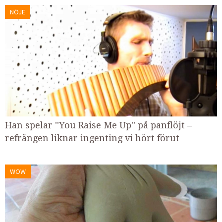
NÖJE
Han spelar ''You Raise Me Up'' på panflöjt –
refrängen liknar ingenting vi hört förut
WOW