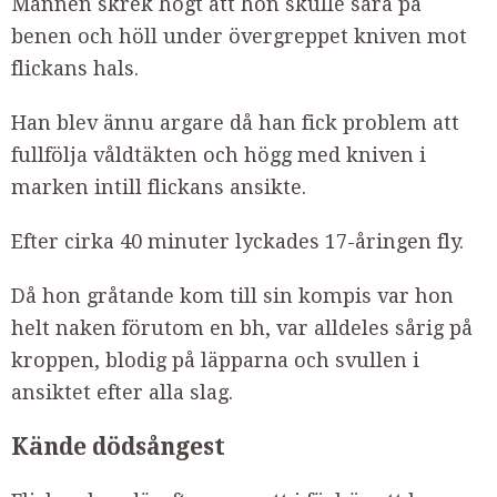
Mannen skrek högt att hon skulle sära på
benen och höll under övergreppet kniven mot
flickans hals.
Han blev ännu argare då han fick problem att
fullfölja våldtäkten och högg med kniven i
marken intill flickans ansikte.
Efter cirka 40 minuter lyckades 17-åringen fly.
Då hon gråtande kom till sin kompis var hon
helt naken förutom en bh, var alldeles sårig på
kroppen, blodig på läpparna och svullen i
ansiktet efter alla slag.
Kände dödsångest