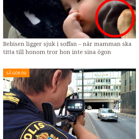
Bebisen ligger sjuk i soffan – när mamman ska
titta till honom tror hon inte sina ögon
SÅ GÖR DU