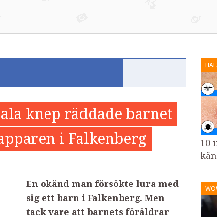
HÄL
iala knep räddade barnet
apparen i Falkenberg
10 i
kän
En okänd man försökte lura med
WO
sig ett barn i Falkenberg. Men
tack vare att barnets föräldrar