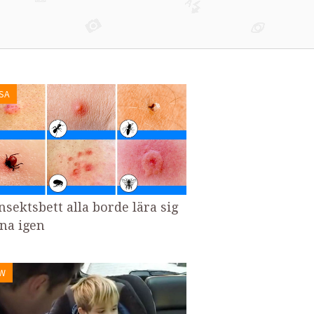
SA
nsektsbett alla borde lära sig
na igen
W