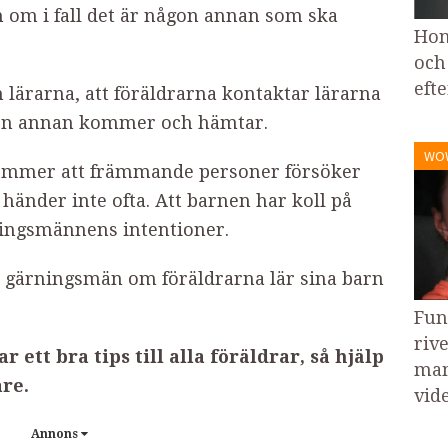
 om i fall det är någon annan som ska
Hon
och
eft
om lärarna, att föräldrarna kontaktar lärarna
ågon annan kommer och hämtar.
WO
ekommer att främmande personer försöker
händer inte ofta. Att barnen har koll på
ningsmännens intentioner.
r gärningsmän om föräldrarna lär sina barn
Fun
riv
r ett bra tips till alla föräldrar, så hjälp
mam
are.
vid
Annons