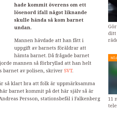
hade kommit överens om ett
lösenord ifall något liknande
skulle hända så kom barnet
Gör
undan.
ditt
rädd
Mannen hävdade att han fått i
uppgift av barnets föräldrar att
hämta barnet. Då frågade barnet
NÖJ
gjorde mannen så förbryllad att han helt
s barnet av polisen, skriver
SVT
.
 är så klart bra att folk är uppmärksamma
är barnet kommit på det här själv så är
r Andreas Persson, stationsbefäl i Falkenberg
11 n
tel