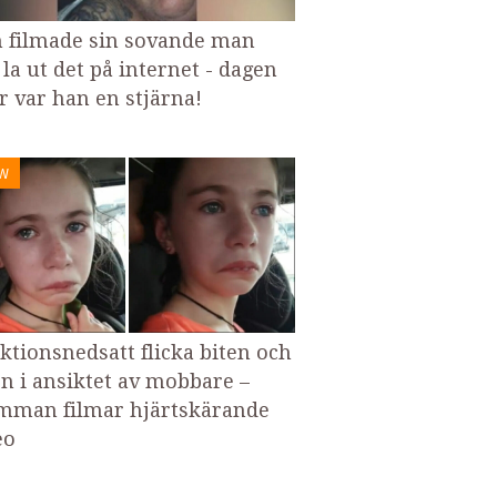
 filmade sin sovande man
 la ut det på internet - dagen
er var han en stjärna!
W
ktionsnedsatt flicka biten och
en i ansiktet av mobbare –
man filmar hjärtskärande
eo