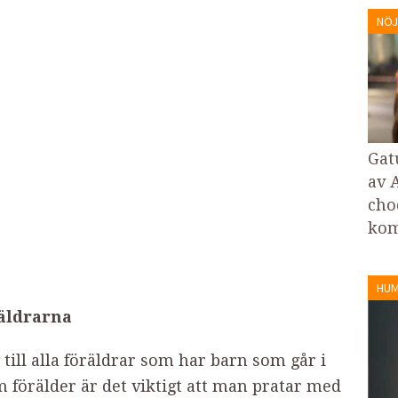
NÖJ
Gat
av 
cho
kom
HU
räldrarna
ill alla föräldrar som har barn som går i
 förälder är det viktigt att man pratar med