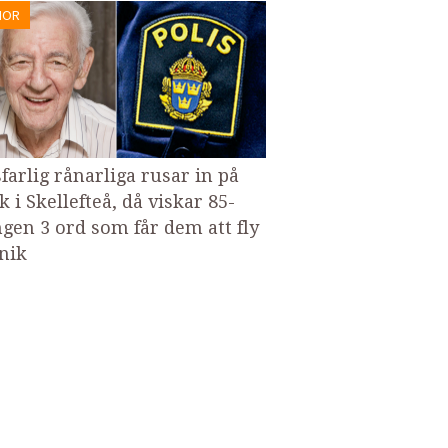
MOR
sfarlig rånarliga rusar in på
 i Skellefteå, då viskar 85-
ngen 3 ord som får dem att fly
anik