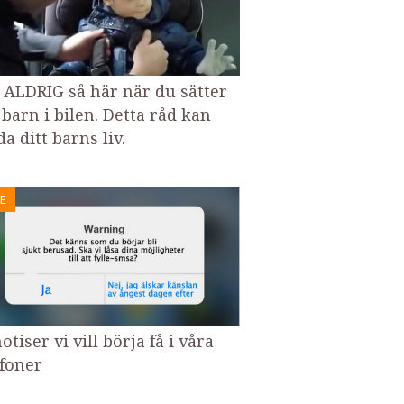
 ALDRIG så här när du sätter
 barn i bilen. Detta råd kan
a ditt barns liv.
E
otiser vi vill börja få i våra
efoner