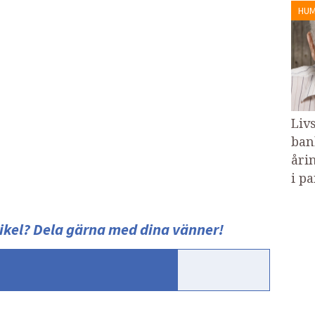
HU
Liv
bank
åri
i p
ikel?
Dela gärna med dina vänner!