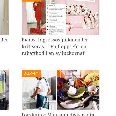
ller
Bianca Ingrossos julkalender
kritiseras - ''En flopp! Får en
rabattkod i en av luckorna!'
ALLMÄNT
Forskning: Män som diskar ofta