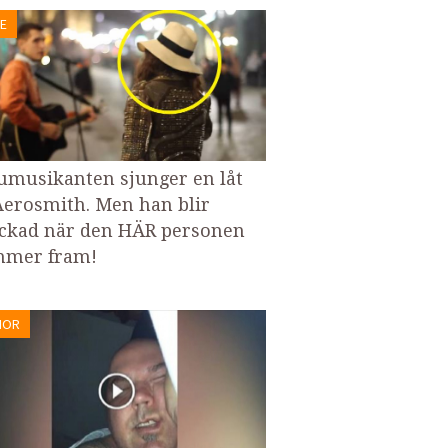
E
umusikanten sjunger en låt
Aerosmith. Men han blir
ckad när den HÄR personen
mer fram!
MOR