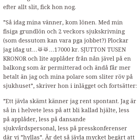
efter allt slit, fick hon nog.
”Så idag mina vänner, kom lönen. Med min
fisiga grundlön och 2 veckors sjukskrivning
(som dessutom kan vara pga jobbet?) Plockar
jag idag ut…🥁🥁…17000 kr. SJUTTON TUSEN
KRONOR och lite applåder från nån jävel på en
balkong som är permitterad och ändå får mer
betalt än jag och mina polare som sliter röv på
sjukhuset”, skriver hon i inlägget och fortsätter:
”Ett jävla skämt känner jag rent spontant. Jag är
så in i helvete less på att bli kallad hjälte, less
på applåder, less på dansande
sjukvårdspersonal, less på presskonferenser
där vi ”hyllas”. Är det så jävla mycket begärt att