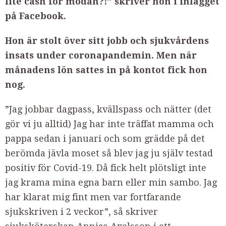
lite cash för mödan?!” skriver hon i inlägget
på Facebook.
Hon är stolt över sitt jobb och sjukvårdens
insats under coronapandemin. Men när
månadens lön sattes in på kontot fick hon
nog.
”Jag jobbar dagpass, kvällspass och nätter (det
gör vi ju alltid) Jag har inte träffat mamma och
pappa sedan i januari och som grädde på det
berömda jävla moset så blev jag ju själv testad
positiv för Covid-19. Då fick helt plötsligt inte
jag krama mina egna barn eller min sambo. Jag
har klarat mig fint men var fortfarande
sjukskriven i 2 veckor”, så skriver