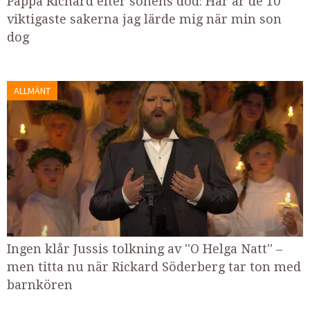
Pappa Richard efter sonens död: Här är de 10
viktigaste sakerna jag lärde mig när min son
dog
ALLMÄNT
Ingen klår Jussis tolkning av ''O Helga Natt'' –
men titta nu när Rickard Söderberg tar ton med
barnkören