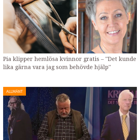
Pia klipper hemlösa kvinnor gratis – ''Det kunde
lika gärna vara jag som behövde hjälp''
ALLMÄNT