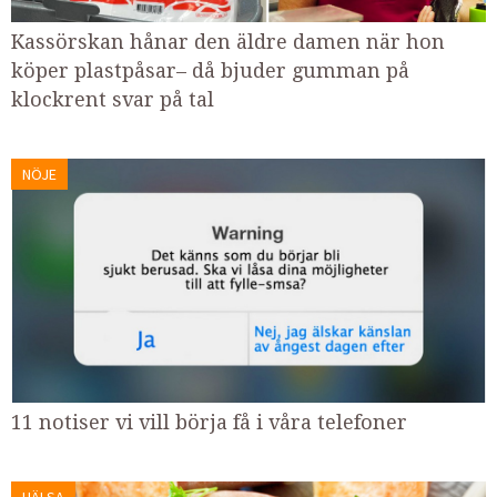
Kassörskan hånar den äldre damen när hon
köper plastpåsar– då bjuder gumman på
klockrent svar på tal
NÖJE
11 notiser vi vill börja få i våra telefoner
HÄLSA