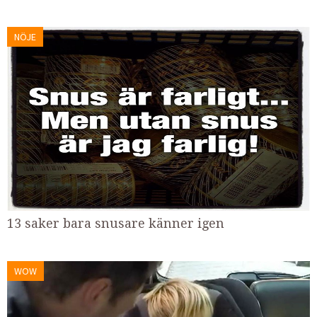
NÖJE
13 saker bara snusare känner igen
WOW