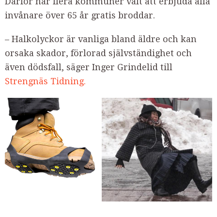
Därför har flera kommuner valt att erbjuda alla
invånare över 65 år gratis broddar.
– Halkolyckor är vanliga bland äldre och kan
orsaka skador, förlorad självständighet och
även dödsfall, säger Inger Grindelid till
Strengnäs Tidning.