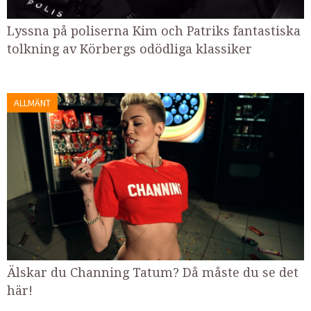
Lyssna på poliserna Kim och Patriks fantastiska
tolkning av Körbergs odödliga klassiker
ALLMÄNT
Älskar du Channing Tatum? Då måste du se det
här!