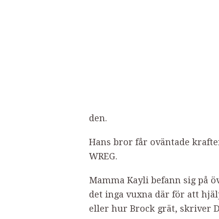
den.
Hans bror får oväntade kraft
WREG.
Mamma Kayli befann sig på öve
det inga vuxna där för att hj
eller hur Brock grät, skriver D