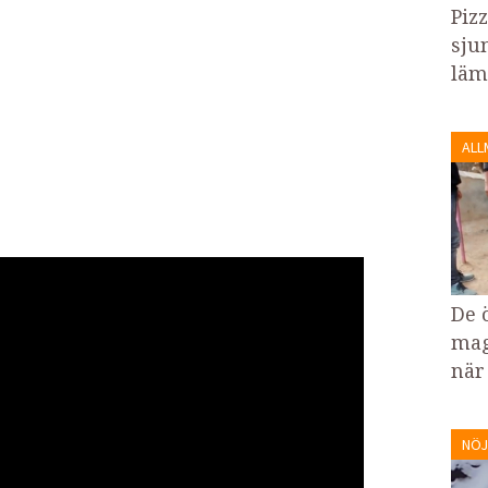
Piz
sju
läm
ALL
De 
mag
när
NÖJ