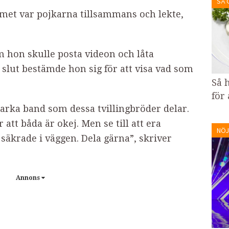
SÅ 
mmet var pojkarna tillsammans och lekte,
m hon skulle posta videon och låta
 slut bestämde hon sig för att visa vad som
Så 
för
tarka band som dessa tvillingbröder delar.
tt båda är okej. Men se till att era
NÖJ
säkrade i väggen. Dela gärna”, skriver
Annons