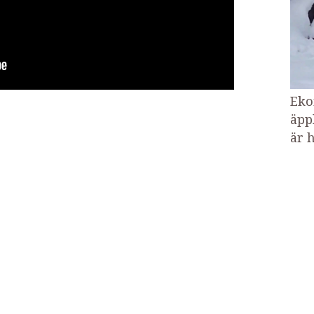
Eko
äpp
är h