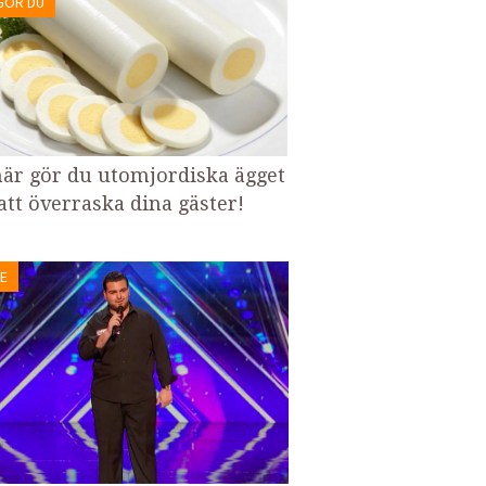
GÖR DU
här gör du utomjordiska ägget
 att överraska dina gäster!
E