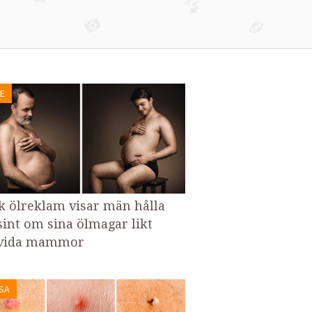
E
k ölreklam visar män hålla
int om sina ölmagar likt
vida mammor
SA