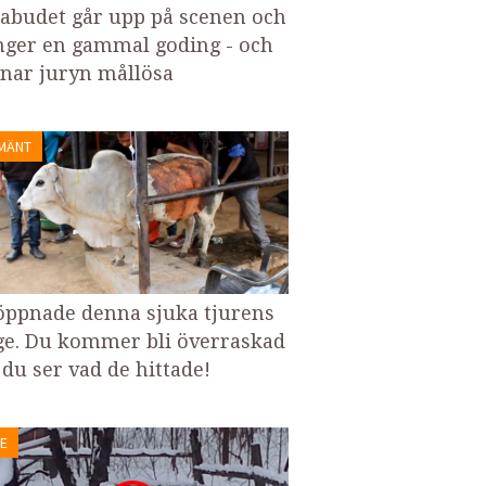
zabudet går upp på scenen och
nger en gammal goding - och
nar juryn mållösa
MÄNT
öppnade denna sjuka tjurens
e. Du kommer bli överraskad
 du ser vad de hittade!
E