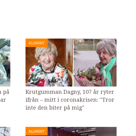
ALLMÄNT
n på
Krutgumman Dagny, 107 år ryter
sar
ifrån – mitt i coronakrisen: ''Tror
inte den biter på mig''
ALLMÄNT