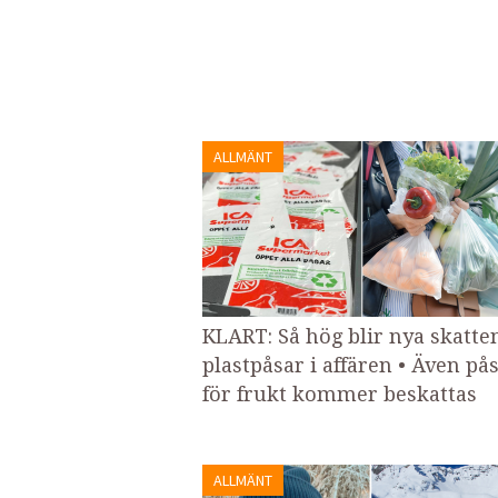
ALLMÄNT
KLART: Så hög blir nya skatte
plastpåsar i affären • Även på
för frukt kommer beskattas
ALLMÄNT