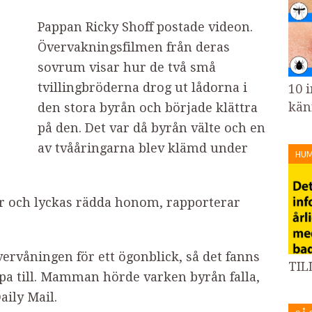
Pappan Ricky Shoff postade videon.
Övervakningsfilmen från deras
sovrum visar hur de två små
tvillingbröderna drog ut lådorna i
10 i
kän
den stora byrån och började klättra
på den. Det var då byrån välte och en
av tvååringarna blev klämd under
HU
er och lyckas rädda honom, rapporterar
rvåningen för ett ögonblick, så det fanns
TIL
älpa till. Mamman hörde varken byrån falla,
aily Mail.