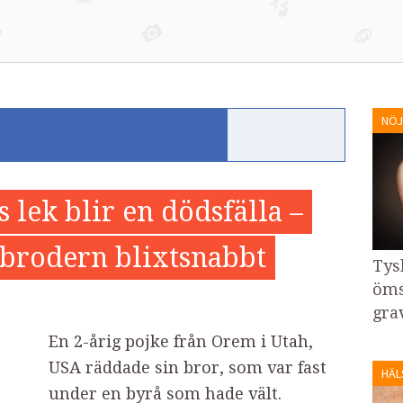
NÖJ
 lek blir en dödsfälla –
 brodern blixtsnabbt
Tys
öms
gra
En 2-årig pojke från Orem i Utah,
USA räddade sin bror, som var fast
HÄL
under en byrå som hade vält.