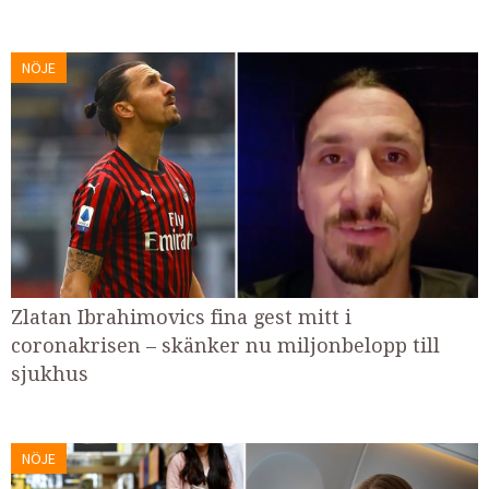
NÖJE
Zlatan Ibrahimovics fina gest mitt i
coronakrisen – skänker nu miljonbelopp till
sjukhus
NÖJE