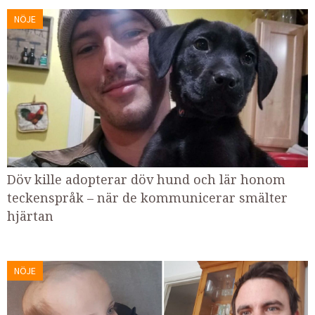
NÖJE
Döv kille adopterar döv hund och lär honom
teckenspråk – när de kommunicerar smälter
hjärtan
NÖJE