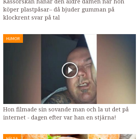
Kassörskan hånar den äldre damen när hon
köper plastpåsar– då bjuder gumman på
klockrent svar på tal
HUMOR
Hon filmade sin sovande man och la ut det på
internet - dagen efter var han en stjärna!
HÄLSA