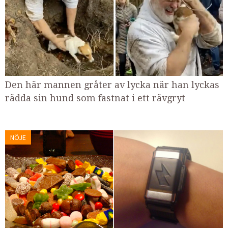
Den här mannen gråter av lycka när han lyckas
rädda sin hund som fastnat i ett rävgryt
NÖJE