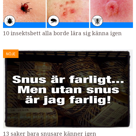
10 insektsbett alla borde lära sig känna igen
NÖJE
13 saker bara snusare känner igen