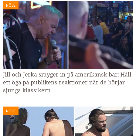
NÖJE
Jill och Jerka smyger in på amerikansk bar: Håll
ett öga på publikens reaktioner när de börjar
sjunga klassikern
NÖJE