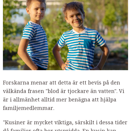
Forskarna menar att detta är ett bevis på den
välkända frasen "blod är tjockare än vatten". Vi
är i allmänhet alltid mer benägna att hjälpa
familjemedlemmar.
"Kusiner är mycket viktiga, särskilt i dessa tider
då familjer ofta bor utspridda. En kusin kan