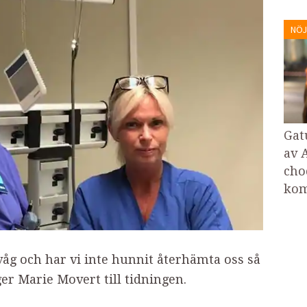
NÖJ
Gat
av 
cho
kom
åg och har vi inte hunnit återhämta oss så
ger Marie Movert till tidningen.