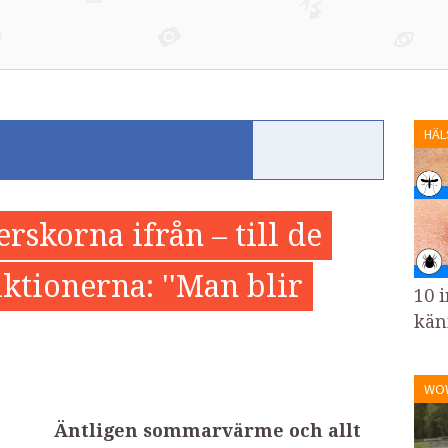
HÄL
rskorna ifrån – till de
iktionerna: ''Man blir
10 i
kän
WO
Äntligen sommarvärme och allt