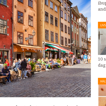
ibu
and
LIVS
10 
dag
HÄL