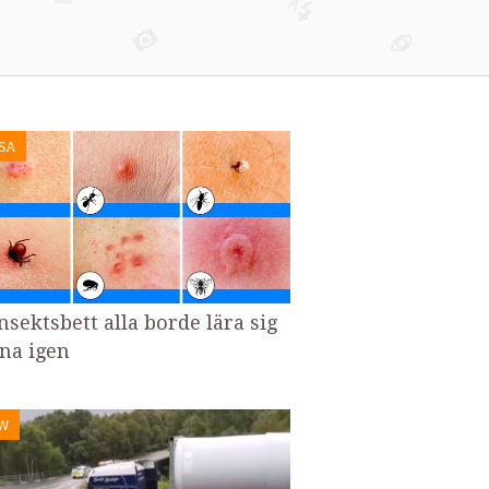
SA
nsektsbett alla borde lära sig
na igen
W