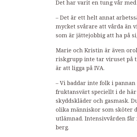
Det har varit en tung vår med
– Det är ett helt annat arbetss
mycket svårare att vårda än vi
som är jättejobbig att ha på si
Marie och Kristin är även orol
riskgrupp inte tar viruset på ti
är att ligga på IVA.
– Vi baddar inte folk i pannan
fruktansvärt speciellt i de hä
skyddskläder och gasmask. Du
olika människor som sköter di
utlämnad. Intensivvården får i
berg.