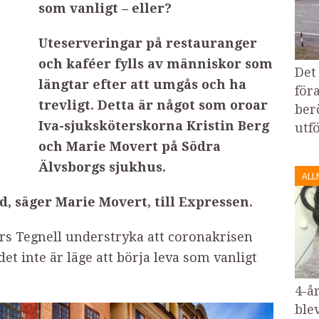
som vanligt – eller?
Uteserveringar på restauranger
och kaféer fylls av människor som
Det
längtar efter att umgås och ha
föra
trevligt. Detta är något som oroar
ber
Iva-sjuksköterskorna Kristin Berg
utf
och Marie Movert på Södra
Älvsborgs sjukhus.
ALL
d, säger Marie Movert, till Expressen.
ers Tegnell understryka att coronakrisen
det inte är läge att börja leva som vanligt
4-å
blev