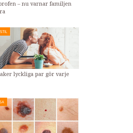
profen – nu varnar familjen
ra
STIL
saker lyckliga par gör varje
SA