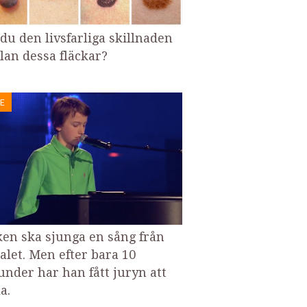
 du den livsfarliga skillnaden
lan dessa fläckar?
E
ken ska sjunga en sång från
talet. Men efter bara 10
under har han fått juryn att
a.