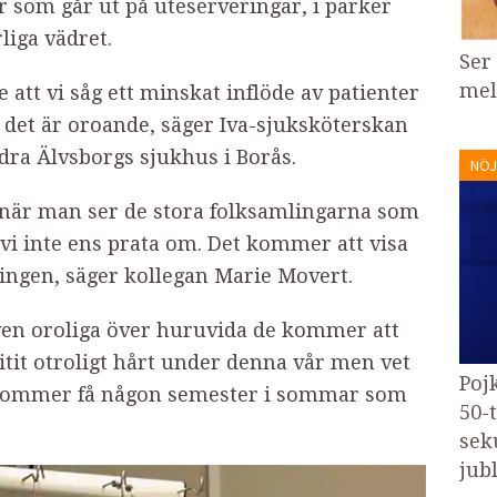
 som går ut på uteserveringar, i parker
rliga vädret.
Ser
mel
e att vi såg ett minskat inflöde av patienter
ch det är oroande, säger Iva-sjuksköterskan
dra Älvsborgs sjukhus i Borås.
NÖJ
d när man ser de stora folksamlingarna som
 vi inte ens prata om. Det kommer att visa
dningen, säger kollegan Marie Movert.
även oroliga över huruvida de kommer att
slitit otroligt hårt under denna vår men vet
Poj
 kommer få någon semester i sommar som
50-
sek
jubl