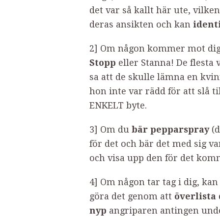
det var så kallt här ute, vilke
deras ansikten och kan
ident
2] Om någon kommer mot dig,
Stopp
eller Stanna! De flest
sa att de skulle lämna en kvi
hon inte var rädd för att slå ti
ENKELT byte.
3] Om du
bär pepparspray
(d
för det och bär det med sig v
och visa upp den för det kom
4] Om någon tar tag i dig, ka
göra det genom att
överlista
nyp
angriparen antingen und