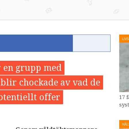
LIVS
ar en grupp med
 blir chockade av vad de
otentiellt offer
17 
sys
HÄL