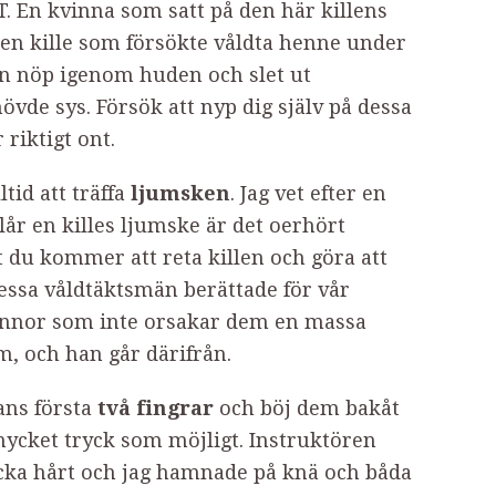
T. En kvinna som satt på den här killens
 en kille som försökte våldta henne under
on nöp igenom huden och slet ut
övde sys. Försök att nyp dig själv på dessa
 riktigt ont.
ltid att träffa
ljumsken
. Jag vet efter en
år en killes ljumske är det oerhört
 du kommer att reta killen och göra att
essa våldtäktsmän berättade för vår
kvinnor som inte orsakar dem en massa
, och han går därifrån.
hans första
två fingrar
och böj dem bakåt
mycket tryck som möjligt. Instruktören
ycka hårt och jag hamnade på knä och båda