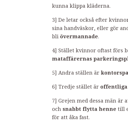
kunna klippa kläderna.
3] De letar också efter kvinn
sina handväskor, eller gör andr
bli
övermannade
.
4] Stället kvinnor oftast förs 
mataffärernas parkeringspl
5] Andra ställen är
kontorspa
6] Tredje stället är
offentliga
7] Grejen med dessa män är at
och
snabbt flytta henne
till
för att åka fast.