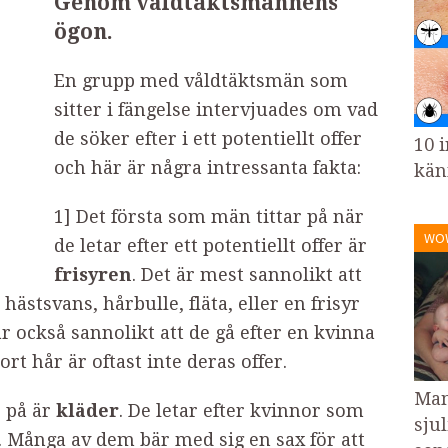
Genom våldtäktsmannens
ögon.
En grupp med våldtäktsmän som
sitter i fängelse intervjuades om vad
de söker efter i ett potentiellt offer
10 i
och här är några intressanta fakta:
kän
1] Det första som män tittar på när
WO
de letar efter ett potentiellt offer är
frisyren
. Det är mest sannolikt att
ästsvans, hårbulle, fläta, eller en frisyr
är också sannolikt att de gå efter en kvinna
t hår är oftast inte deras offer.
Mam
r på är
kläder
. De letar efter kvinnor som
sjul
v. Många av dem bär med sig en sax för att