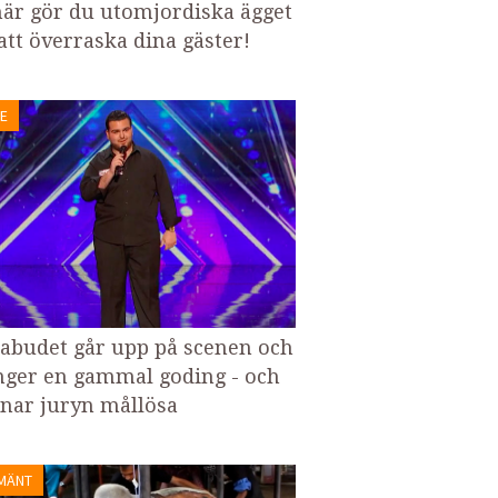
här gör du utomjordiska ägget
 att överraska dina gäster!
E
zabudet går upp på scenen och
nger en gammal goding - och
nar juryn mållösa
MÄNT