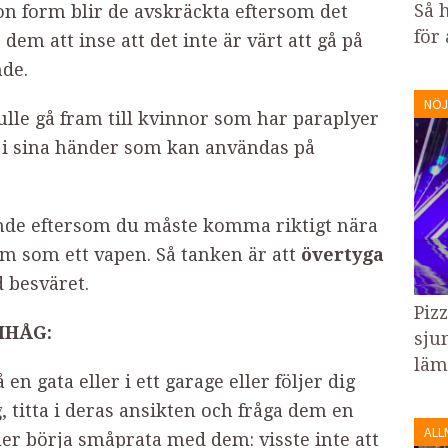
Så 
n form blir de avskräckta eftersom det
för
 dem att inse att det inte är värt att gå på
nde.
NÖJ
ulle gå fram till kvinnor som har paraplyer
i sina händer som kan användas på
ande eftersom du måste komma riktigt nära
m som ett vapen. Så tanken är att
övertyga
d besväret.
Piz
IHÅG:
sju
läm
en gata eller i ett garage eller följer dig
g, titta i deras ansikten och fråga dem en
ALL
 eller börja småprata med dem: visste inte att