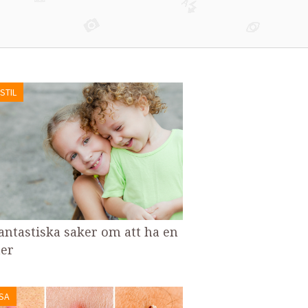
STIL
fantastiska saker om att ha en
ter
SA