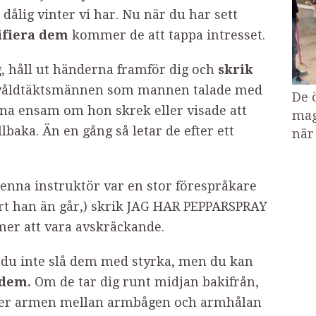
n dålig vinter vi har. Nu när du har sett
ifiera dem
kommer de att tappa intresset.
 håll ut händerna framför dig och
skrik
a våldtäktsmännen som mannen talade med
De 
nna ensam om hon skrek eller visade att
mag
llbaka. Än en gång så letar de efter ett
när
enna instruktör var en stor förespråkare
art han än går,) skrik JAG HAR PEPPARSPRAY
mer att vara avskräckande.
n du inte slå dem med styrka, men du kan
 dem.
Om de tar dig runt midjan bakifrån,
er armen mellan armbågen och armhålan