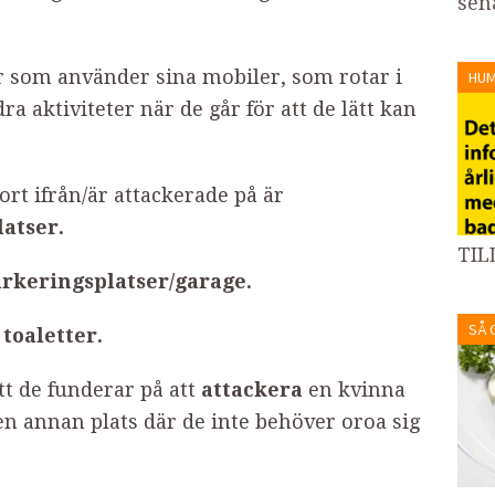
sena
or som använder sina mobiler, som rotar i
HU
a aktiviteter när de går för att de lätt kan
bort ifrån/är attackerade på är
atser.
TIL
rkeringsplatser/garage.
SÅ 
 toaletter.
t de funderar på att
attackera
en kvinna
 en annan plats där de inte behöver oroa sig