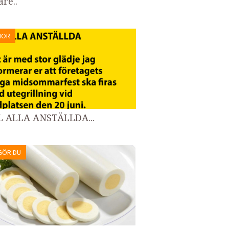
re..
MOR
L ALLA ANSTÄLLDA...
GÖR DU