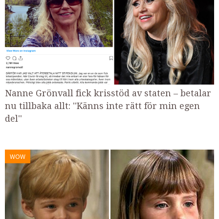
Nanne Grönvall fick krisstöd av staten – betalar
nu tillbaka allt: ''Känns inte rätt för min egen
del''
WOW