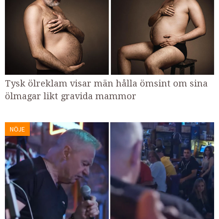
Tysk ölreklam visar män hålla ömsint om sina
ölmagar likt gravida mammor
NÖJE