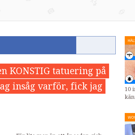
HÄL
en KONSTIG tatuering på
g insåg varför, fick jag
10 i
kän
WO