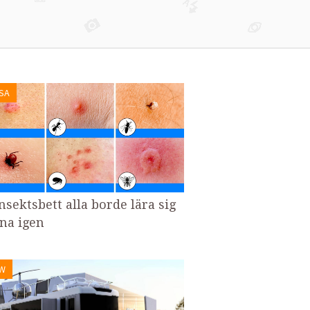
SA
nsektsbett alla borde lära sig
na igen
W