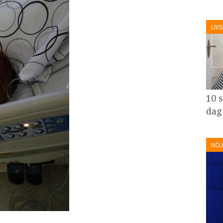
LIVS
10 
dag
NÖJ