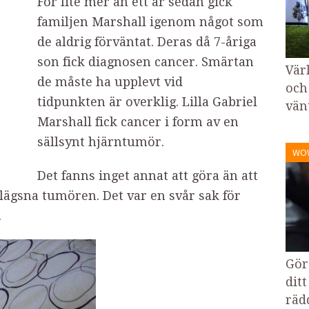
För lite mer än ett år sedan gick
familjen Marshall igenom något som
de aldrig förväntat. Deras då 7-åriga
son fick diagnosen cancer. Smärtan
Vär
de måste ha upplevt vid
och
tidpunkten är overklig. Lilla Gabriel
vänt
Marshall fick cancer i form av en
sällsynt hjärntumör.
WO
Det fanns inget annat att göra än att
lägsna tumören. Det var en svår sak för
.
Gör
ditt
rädd