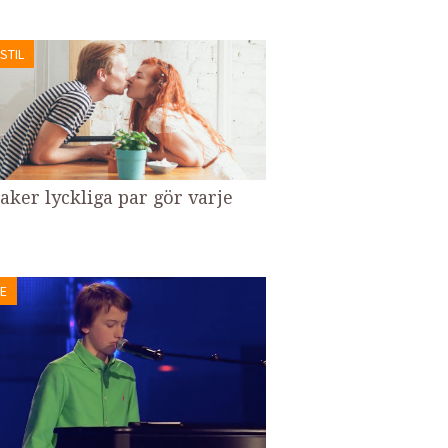
STIL
saker lyckliga par gör varje
E