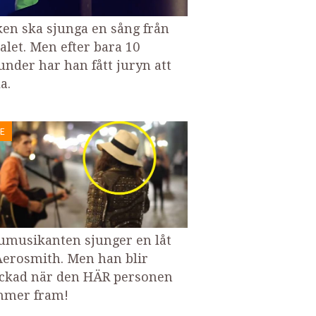
ken ska sjunga en sång från
talet. Men efter bara 10
under har han fått juryn att
a.
E
umusikanten sjunger en låt
Aerosmith. Men han blir
ckad när den HÄR personen
mer fram!