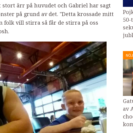
stort ärr på huvudet och Gabriel har sagt
Poj
nster på grund av det. "Detta krossade mitt
50-
 folk vill stirra så får de stirra på oss
sek
osh.
jubl
NÖJ
Gat
av 
cho
kom